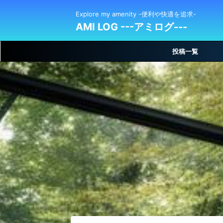
Explore my amenity -便利や快適を追求-
AMI LOG ---アミログ---
投稿一覧