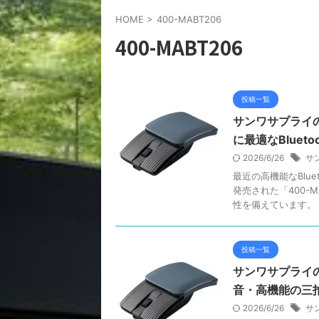
HOME
>
400-MABT206
400-MABT206
投稿一覧
サンワサプライの
に最適なBlueto
2026/6/26
サ
最近の高機能なBlu
発売された「400-
性を備えています。 .
投稿一覧
サンワサプライの4
音・高機能の三
2026/6/26
サ