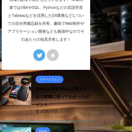
連ではVBAやSQL、Pythonなどの言語学習
とTableauなどを活用したDX業務などについ
ての自分用備忘録を共有、趣味でWeb制作や
アプリケーション開発なども勉強中なのでそ
のあたりの知見共有します！
スマートフォン
Galaxy S26 Ultra は買うべ
き？実際に使ってわかったポ
イント
2026/7/13
Excel