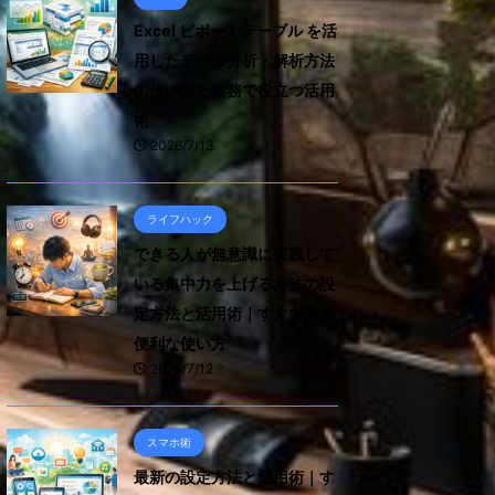
Excel ピボットテーブル を活
用したデータ分析・解析方法
の使い方と実務で役立つ活用
術
2026/7/13
ライフハック
できる人が無意識に実践して
いる集中力を上げる方法の設
定方法と活用術｜すぐできる
便利な使い方
2026/7/12
スマホ術
最新の設定方法と活用術｜す