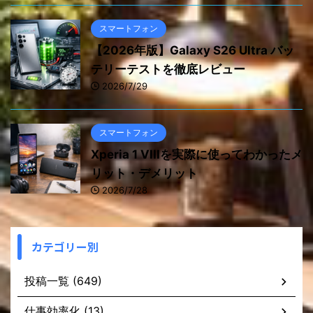
スマートフォン
【2026年版】Galaxy S26 Ultra バッ
テリーテストを徹底レビュー
2026/7/29
スマートフォン
Xperia 1 VIIIを実際に使ってわかったメ
リット・デメリット
2026/7/28
カテゴリー別
投稿一覧 (649)
仕事効率化 (13)