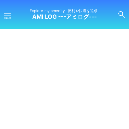
Explore my amenity -便利や快適を追求-
AMI LOG ---アミログ---