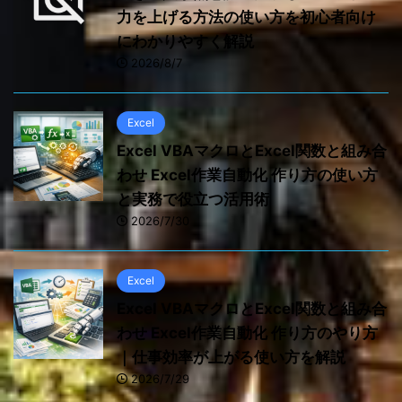
力を上げる方法の使い方を初心者向け
にわかりやすく解説
2026/8/7
Excel
Excel VBAマクロとExcel関数と組み合
わせ Excel作業自動化 作り方の使い方
と実務で役立つ活用術
2026/7/30
Excel
Excel VBAマクロとExcel関数と組み合
わせ Excel作業自動化 作り方のやり方
｜仕事効率が上がる使い方を解説
2026/7/29