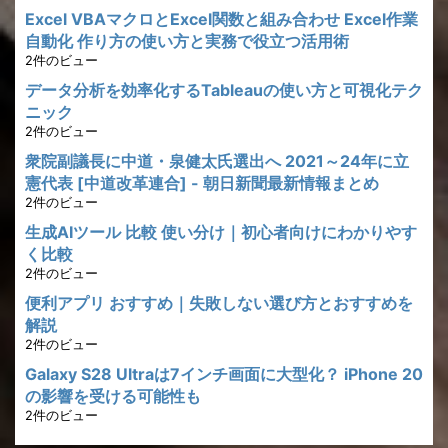
Excel VBAマクロとExcel関数と組み合わせ Excel作業
自動化 作り方の使い方と実務で役立つ活用術
2件のビュー
データ分析を効率化するTableauの使い方と可視化テク
ニック
2件のビュー
衆院副議長に中道・泉健太氏選出へ 2021～24年に立
憲代表 [中道改革連合] - 朝日新聞最新情報まとめ
2件のビュー
生成AIツール 比較 使い分け｜初心者向けにわかりやす
く比較
2件のビュー
便利アプリ おすすめ｜失敗しない選び方とおすすめを
解説
2件のビュー
Galaxy S28 Ultraは7インチ画面に大型化？ iPhone 20
の影響を受ける可能性も
2件のビュー