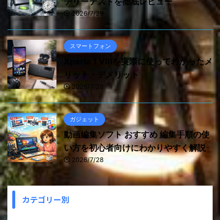
テリーテストを徹底レビュー
2026/7/29
スマートフォン
Xperia 1 VIIIを実際に使ってわかったメ
リット・デメリット
2026/7/28
ガジェット
動画編集ソフト おすすめ 編集手順の使
い方を初心者向けにわかりやすく解説
2026/7/28
カテゴリー別