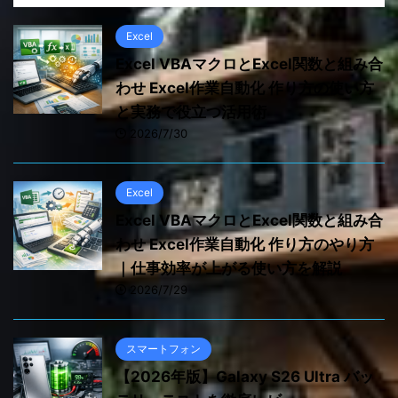
Excel
Excel VBAマクロとExcel関数と組み合
わせ Excel作業自動化 作り方の使い方
と実務で役立つ活用術
2026/7/30
Excel
Excel VBAマクロとExcel関数と組み合
わせ Excel作業自動化 作り方のやり方
｜仕事効率が上がる使い方を解説
2026/7/29
スマートフォン
【2026年版】Galaxy S26 Ultra バッ