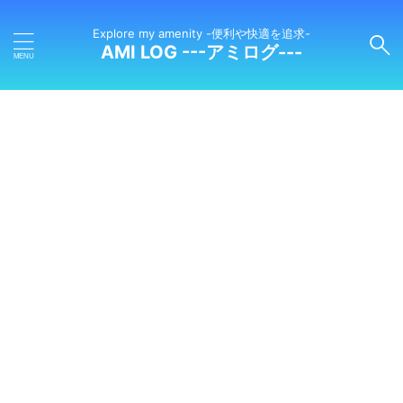
Explore my amenity -便利や快適を追求-
AMI LOG ---アミログ---