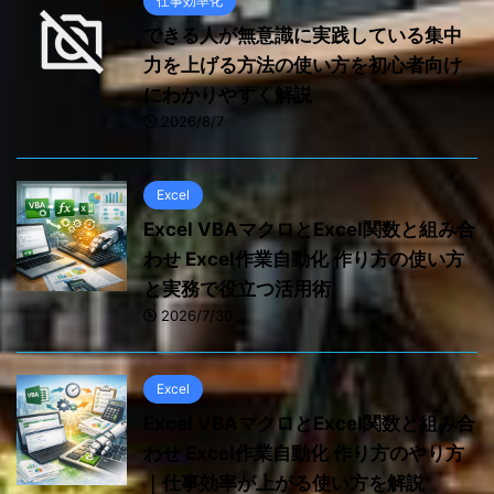
仕事効率化
できる人が無意識に実践している集中
力を上げる方法の使い方を初心者向け
にわかりやすく解説
2026/8/7
Excel
Excel VBAマクロとExcel関数と組み合
わせ Excel作業自動化 作り方の使い方
と実務で役立つ活用術
2026/7/30
Excel
Excel VBAマクロとExcel関数と組み合
わせ Excel作業自動化 作り方のやり方
｜仕事効率が上がる使い方を解説