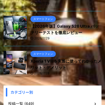
2026/7/29
スマートフォン
【2026年版】Galaxy S26 Ultra バッ
テリーテストを徹底レビュー
2026/7/29
スマートフォン
Xperia 1 VIIIを実際に使ってわかったメ
リット・デメリット
2026/7/28
カテゴリー別
投稿一覧 (649)