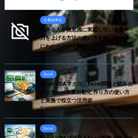
仕事効率化
できる人が無意識に実践している集中
力を上げる方法の使い方を初心者向け
にわかりやすく解説
2026/8/7
Excel
Excel VBAマクロとExcel関数と組み合
わせ Excel作業自動化 作り方の使い方
と実務で役立つ活用術
2026/7/30
Excel