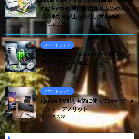
Excel VBAマクロとExcel関数と組み合
わせ Excel作業自動化 作り方のやり方
｜仕事効率が上がる使い方を解説
2026/7/29
スマートフォン
【2026年版】Galaxy S26 Ultra バッ
テリーテストを徹底レビュー
2026/7/29
スマートフォン
Xperia 1 VIIIを実際に使ってわかったメ
リット・デメリット
2026/7/28