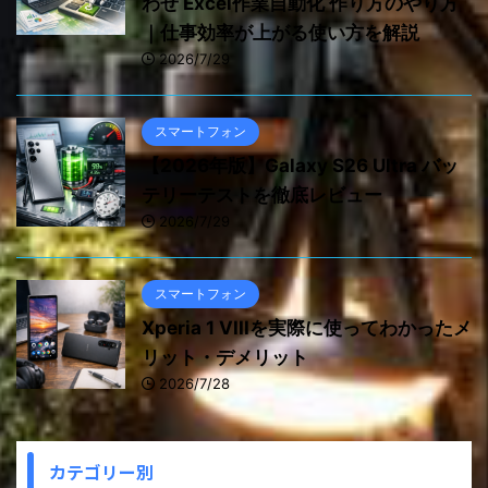
わせ Excel作業自動化 作り方のやり方
｜仕事効率が上がる使い方を解説
2026/7/29
スマートフォン
【2026年版】Galaxy S26 Ultra バッ
テリーテストを徹底レビュー
2026/7/29
スマートフォン
Xperia 1 VIIIを実際に使ってわかったメ
リット・デメリット
2026/7/28
カテゴリー別