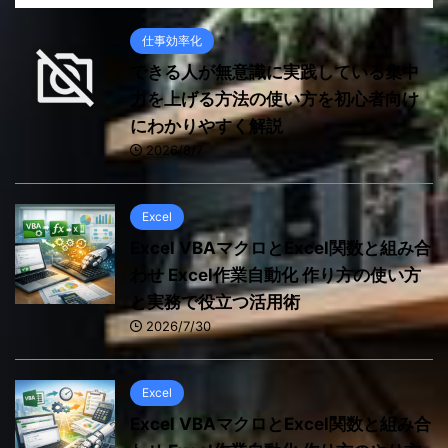
仕事効率化
できる人が無意識に実践している集中
力を上げる方法の使い方を初心者向け
にわかりやすく解説
2026/8/7
Excel
Excel VBAマクロとExcel関数と組み合
わせ Excel作業自動化 作り方の使い方
と実務で役立つ活用術
2026/7/30
Excel
Excel VBAマクロとExcel関数と組み合