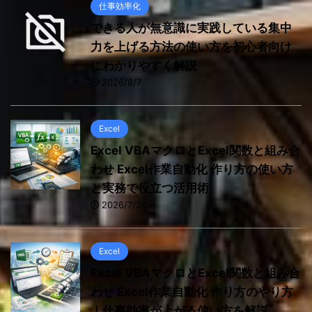
仕事効率化
できる人が無意識に実践している集中
力を上げる方法の使い方を初心者向け
にわかりやすく解説
2026/8/7
Excel
Excel VBAマクロとExcel関数と組み合
わせ Excel作業自動化 作り方の使い方
と実務で役立つ活用術
2026/7/30
Excel
Excel VBAマクロとExcel関数と組み合
わせ Excel作業自動化 作り方のやり方
｜仕事効率が上がる使い方を解説