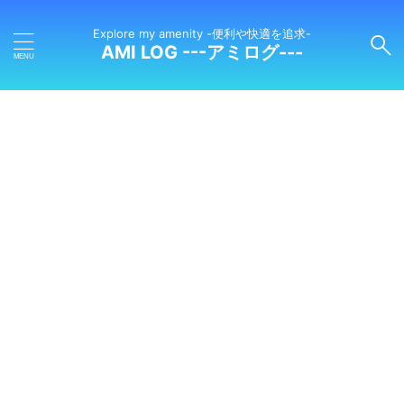
Explore my amenity -便利や快適を追求-
AMI LOG ---アミログ---