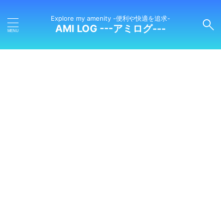
Explore my amenity -便利や快適を追求-
AMI LOG ---アミログ---