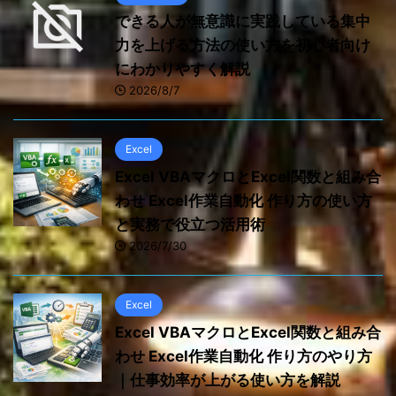
できる人が無意識に実践している集中
力を上げる方法の使い方を初心者向け
にわかりやすく解説
2026/8/7
Excel
Excel VBAマクロとExcel関数と組み合
わせ Excel作業自動化 作り方の使い方
と実務で役立つ活用術
2026/7/30
Excel
Excel VBAマクロとExcel関数と組み合
わせ Excel作業自動化 作り方のやり方
｜仕事効率が上がる使い方を解説