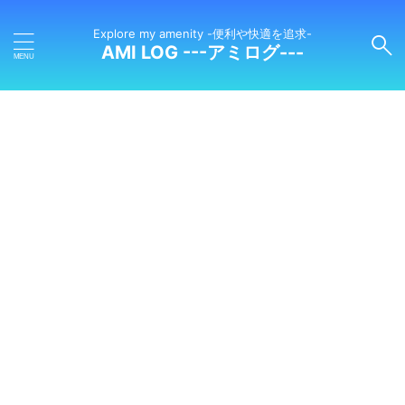
Explore my amenity -便利や快適を追求-
AMI LOG ---アミログ---