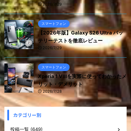
2026/7/29
スマートフォン
【2026年版】Galaxy S26 Ultra バッ
テリーテストを徹底レビュー
2026/7/29
スマートフォン
Xperia 1 VIIIを実際に使ってわかったメ
リット・デメリット
2026/7/28
カテゴリー別
投稿一覧 (649)