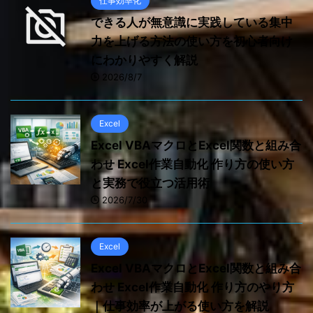
仕事効率化
できる人が無意識に実践している集中
力を上げる方法の使い方を初心者向け
にわかりやすく解説
2026/8/7
Excel
Excel VBAマクロとExcel関数と組み合
わせ Excel作業自動化 作り方の使い方
と実務で役立つ活用術
2026/7/30
Excel
Excel VBAマクロとExcel関数と組み合
わせ Excel作業自動化 作り方のやり方
｜仕事効率が上がる使い方を解説