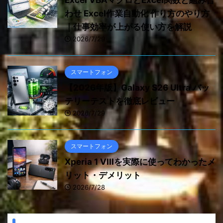
Excel VBAマクロとExcel関数と組み合
わせ Excel作業自動化 作り方のやり方
｜仕事効率が上がる使い方を解説
2026/7/29
スマートフォン
【2026年版】Galaxy S26 Ultra バッ
テリーテストを徹底レビュー
2026/7/29
スマートフォン
Xperia 1 VIIIを実際に使ってわかったメ
リット・デメリット
2026/7/28