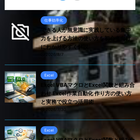
仕事効率化
できる人が無意識に実践している集中
力を上げる方法の使い方を初心者向け
にわかりやすく解説
2026/8/7
Excel
Excel VBAマクロとExcel関数と組み合
わせ Excel作業自動化 作り方の使い方
と実務で役立つ活用術
2026/7/30
Excel