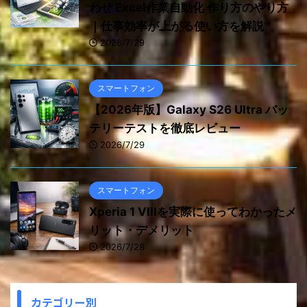
わせ Excel作業自動化 作り方のやり方
｜仕事効率が上がる使い方を解説
2026/7/29
スマートフォン
【2026年版】Galaxy S26 Ultra バッ
テリーテストを徹底レビュー
2026/7/29
スマートフォン
Xperia 1 VIIIを実際に使ってわかったメ
リット・デメリット
2026/7/28
カテゴリー別