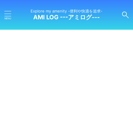
Explore my amenity -便利や快適を追求-
AMI LOG ---アミログ---