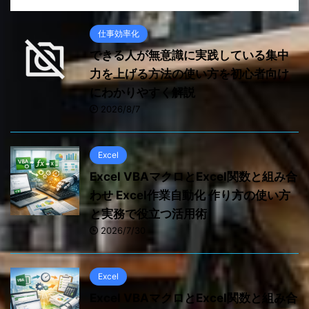
仕事効率化
できる人が無意識に実践している集中
力を上げる方法の使い方を初心者向け
にわかりやすく解説
2026/8/7
Excel
Excel VBAマクロとExcel関数と組み合
わせ Excel作業自動化 作り方の使い方
と実務で役立つ活用術
2026/7/30
Excel
Excel VBAマクロとExcel関数と組み合