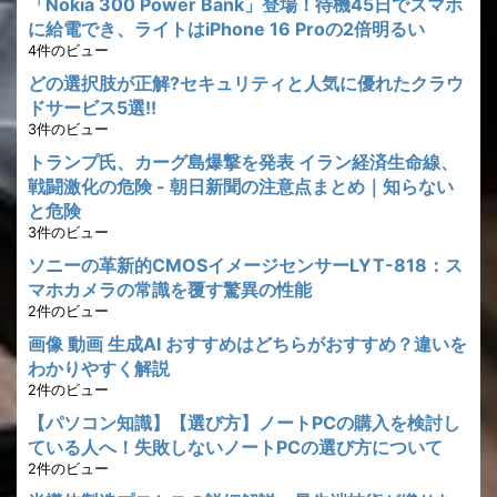
「Nokia 300 Power Bank」登場！待機45日でスマホ
に給電でき、ライトはiPhone 16 Proの2倍明るい
4件のビュー
どの選択肢が正解?セキュリティと人気に優れたクラウ
ドサービス5選!!
3件のビュー
トランプ氏、カーグ島爆撃を発表 イラン経済生命線、
戦闘激化の危険 - 朝日新聞の注意点まとめ｜知らない
と危険
3件のビュー
ソニーの革新的CMOSイメージセンサーLYT-818：ス
マホカメラの常識を覆す驚異の性能
2件のビュー
画像 動画 生成AI おすすめはどちらがおすすめ？違いを
わかりやすく解説
2件のビュー
【パソコン知識】【選び方】ノートPCの購入を検討し
ている人へ！失敗しないノートPCの選び方について
2件のビュー