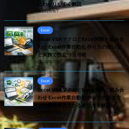
にわかりやすく解説
2026/8/7
Excel
Excel VBAマクロとExcel関数と組み合
わせ Excel作業自動化 作り方の使い方
と実務で役立つ活用術
2026/7/30
Excel
Excel VBAマクロとExcel関数と組み合
わせ Excel作業自動化 作り方のやり方
｜仕事効率が上がる使い方を解説
2026/7/29