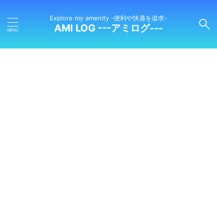
Explore my amenity -便利や快適を追求-
AMI LOG ---アミログ---