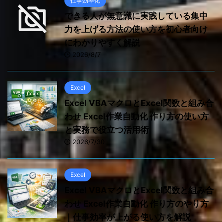
仕事効率化
できる人が無意識に実践している集中
力を上げる方法の使い方を初心者向け
にわかりやすく解説
2026/8/7
Excel
Excel VBAマクロとExcel関数と組み合
わせ Excel作業自動化 作り方の使い方
と実務で役立つ活用術
2026/7/30
Excel
Excel VBAマクロとExcel関数と組み合
わせ Excel作業自動化 作り方のやり方
｜仕事効率が上がる使い方を解説