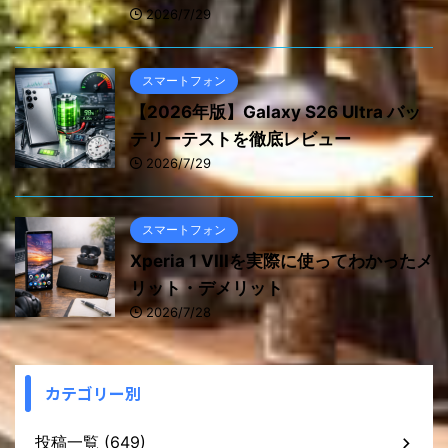
2026/7/29
スマートフォン
【2026年版】Galaxy S26 Ultra バッ
テリーテストを徹底レビュー
2026/7/29
スマートフォン
Xperia 1 VIIIを実際に使ってわかったメ
リット・デメリット
2026/7/28
カテゴリー別
投稿一覧 (649)