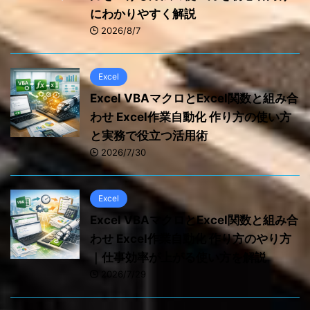
にわかりやすく解説
2026/8/7
Excel
Excel VBAマクロとExcel関数と組み合
わせ Excel作業自動化 作り方の使い方
と実務で役立つ活用術
2026/7/30
Excel
Excel VBAマクロとExcel関数と組み合
わせ Excel作業自動化 作り方のやり方
｜仕事効率が上がる使い方を解説
2026/7/29