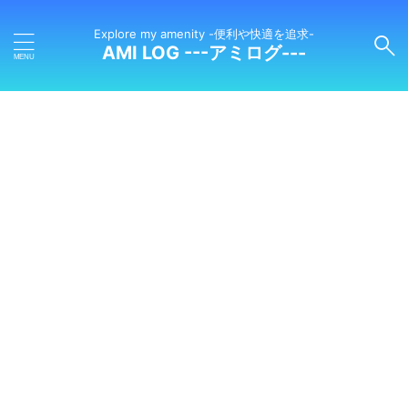
Explore my amenity -便利や快適を追求-
AMI LOG ---アミログ---