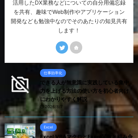
活用したDX業務などについての自分用備忘録
を共有、趣味でWeb制作やアプリケーション
開発なども勉強中なのでそのあたりの知見共有
します！
仕事効率化
できる人が無意識に実践している集中
力を上げる方法の使い方を初心者向け
にわかりやすく解説
2026/8/7
Excel
Excel VBAマクロとExcel関数と組み合