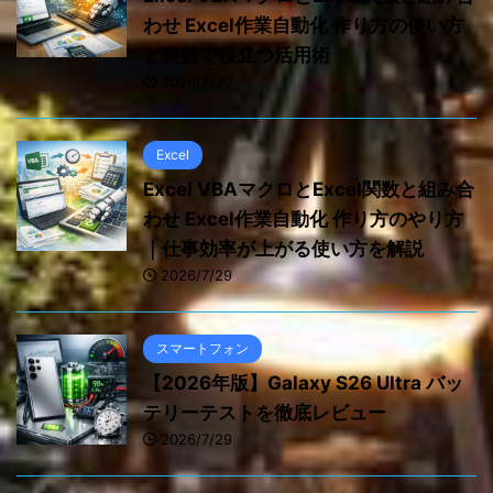
わせ Excel作業自動化 作り方の使い方
と実務で役立つ活用術
2026/7/30
Excel
Excel VBAマクロとExcel関数と組み合
わせ Excel作業自動化 作り方のやり方
｜仕事効率が上がる使い方を解説
2026/7/29
スマートフォン
【2026年版】Galaxy S26 Ultra バッ
テリーテストを徹底レビュー
2026/7/29