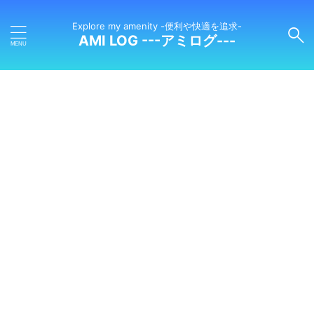
Explore my amenity -便利や快適を追求-
AMI LOG ---アミログ---