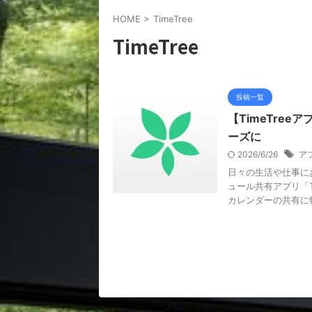
HOME
>
TimeTree
TimeTree
投稿一覧
【TimeTre
ーズに
2026/6/26
ア
日々の生活や仕事に
ュール共有アプリ「Ti
カレンダーの共有に特 