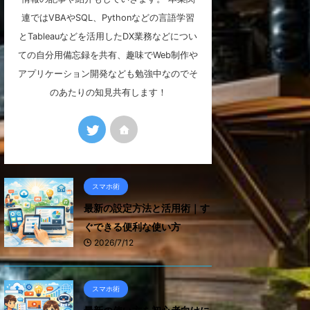
連ではVBAやSQL、Pythonなどの言語学習
とTableauなどを活用したDX業務などについ
ての自分用備忘録を共有、趣味でWeb制作や
アプリケーション開発なども勉強中なのでそ
のあたりの知見共有します！
スマホ術
最新の設定方法と活用術｜す
ぐできる便利な使い方
2026/7/12
スマホ術