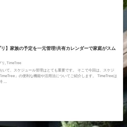
eアプリ】家族の予定を一元管理!共有カレンダーで家庭がスム
プリ
,
TimeTree
おいて、スケジュール管理はとても重要です。 そこで今回は、スケジ
meTree」の便利な機能や活用法についてご紹介します。 TimeTreeは
...