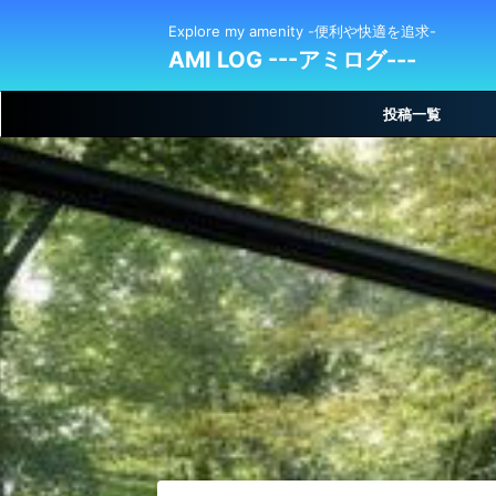
Explore my amenity -便利や快適を追求-
AMI LOG ---アミログ---
投稿一覧