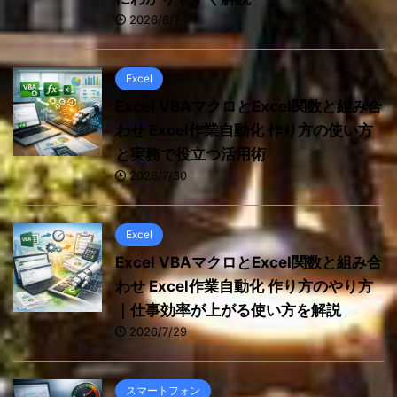
2026/8/7
Excel
Excel VBAマクロとExcel関数と組み合
わせ Excel作業自動化 作り方の使い方
と実務で役立つ活用術
2026/7/30
Excel
Excel VBAマクロとExcel関数と組み合
わせ Excel作業自動化 作り方のやり方
｜仕事効率が上がる使い方を解説
2026/7/29
スマートフォン