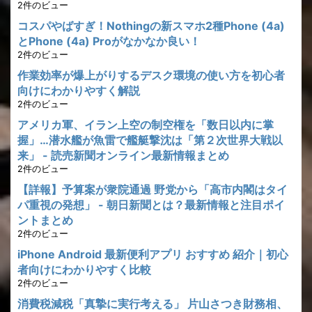
2件のビュー
コスパやばすぎ！Nothingの新スマホ2種Phone (4a)
とPhone (4a) Proがなかなか良い！
2件のビュー
作業効率が爆上がりするデスク環境の使い方を初心者
向けにわかりやすく解説
2件のビュー
アメリカ軍、イラン上空の制空権を「数日以内に掌
握」…潜水艦が魚雷で艦艇撃沈は「第２次世界大戦以
来」 - 読売新聞オンライン最新情報まとめ
2件のビュー
【詳報】予算案が衆院通過 野党から「高市内閣はタイ
パ重視の発想」 - 朝日新聞とは？最新情報と注目ポイ
ントまとめ
2件のビュー
iPhone Android 最新便利アプリ おすすめ 紹介｜初心
者向けにわかりやすく比較
2件のビュー
消費税減税「真摯に実行考える」 片山さつき財務相、