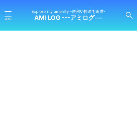
Explore my amenity -便利や快適を追求-
AMI LOG ---アミログ---