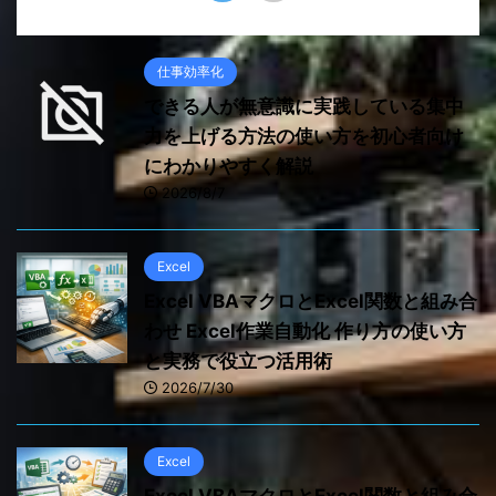
仕事効率化
できる人が無意識に実践している集中
力を上げる方法の使い方を初心者向け
にわかりやすく解説
2026/8/7
Excel
Excel VBAマクロとExcel関数と組み合
わせ Excel作業自動化 作り方の使い方
と実務で役立つ活用術
2026/7/30
Excel