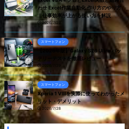
Excel VBAマクロとExcel関数と組み合
わせ Excel作業自動化 作り方のやり方
｜仕事効率が上がる使い方を解説
2026/7/29
スマートフォン
【2026年版】Galaxy S26 Ultra バッ
テリーテストを徹底レビュー
2026/7/29
スマートフォン
Xperia 1 VIIIを実際に使ってわかったメ
リット・デメリット
2026/7/28