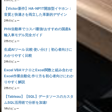
2件のビュー
【Victor新作】HA-NP1T開放型イヤホン：
音質と快適さを両立した革新的デザイン
2件のビュー
PHV自動車でコスパ最強!おすすめの国産&
輸入車モデル完全ガイド
2件のビュー
生成AIツール 比較 使い分け｜初心者向けに
わかりやすく比較
2件のビュー
Excel VBAマクロとExcel関数と組み合わせ
Excel作業自動化 作り方を初心者向けにわか
りやすく解説
2件のビュー
【Tableau】【SQL】データソースのカスタ
ムSQL活用術で分析を加速!
1件のビュー