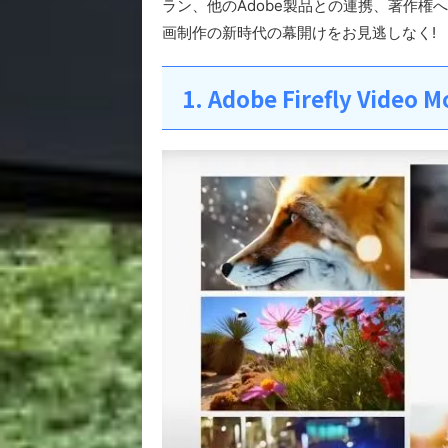
ラン、他のAdobe製品との連携、著作
画制作の新時代の幕開けをお見逃しなく!
1. Adobe Firefly V