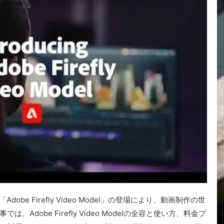
be Firefly Video Model」の登場により、動画制作の世
dobe Firefly Video Modelの全容と使い方、料金プ