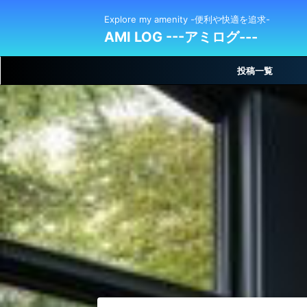
Explore my amenity -便利や快適を追求-
AMI LOG ---アミログ---
投稿一覧