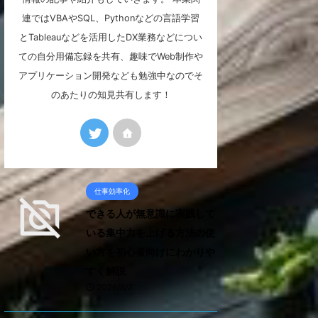
連ではVBAやSQL、Pythonなどの言語学習
とTableauなどを活用したDX業務などについ
ての自分用備忘録を共有、趣味でWeb制作や
アプリケーション開発なども勉強中なのでそ
のあたりの知見共有します！
仕事効率化
できる人が無意識に実践して
いる集中力を上げる方法の使
い方を初心者向けにわかりや
すく解説
2026/8/7