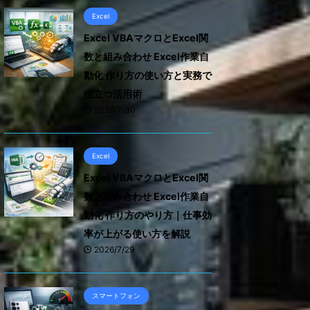
Excel
Excel VBAマクロとExcel関
数と組み合わせ Excel作業自
動化 作り方の使い方と実務で
役立つ活用術
2026/7/30
Excel
Excel VBAマクロとExcel関
数と組み合わせ Excel作業自
動化 作り方のやり方｜仕事効
率が上がる使い方を解説
2026/7/29
スマートフォン