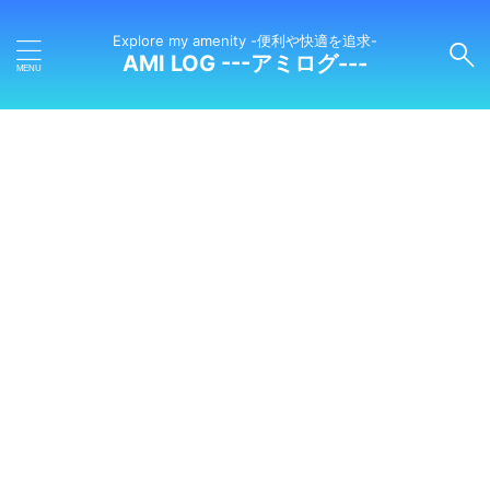
Explore my amenity -便利や快適を追求-
AMI LOG ---アミログ---