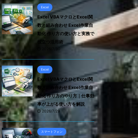
Excel
Excel VBAマクロとExcel関
数と組み合わせ Excel作業自
動化 作り方の使い方と実務で
役立つ活用術
2026/7/30
Excel
Excel VBAマクロとExcel関
数と組み合わせ Excel作業自
動化 作り方のやり方｜仕事効
率が上がる使い方を解説
2026/7/29
スマートフォン