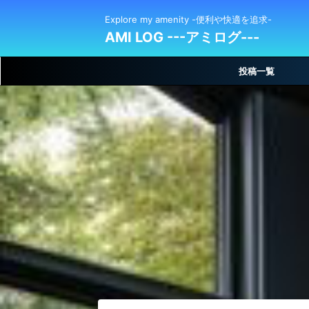
Explore my amenity -便利や快適を追求-
AMI LOG ---アミログ---
投稿一覧