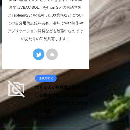
連ではVBAやSQL、Pythonなどの言語学習
とTableauなどを活用したDX業務などについ
ての自分用備忘録を共有、趣味でWeb制作や
アプリケーション開発なども勉強中なのでそ
のあたりの知見共有します！
仕事効率化
できる人が無意識に実践して
いる集中力を上げる方法の使
い方を初心者向けにわかりや
すく解説
2026/8/7