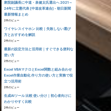
衆院副議長に中道・泉健太氏選出へ 2021～
24年に立憲代表 [中道改革連合] - 朝日新聞
最新情報まとめ
2件のビュー
ワイヤレスイヤホン 比較｜失敗しない選び
方とおすすめを解説
2件のビュー
最新の設定方法と活用術｜すぐできる便利な
使い方
2件のビュー
Excel VBAマクロとExcel関数と組み合わせ
Excel作業自動化 作り方の使い方と実務で役
立つ活用術
2件のビュー
生成AIツール 比較 使い分け｜初心者向けに
わかりやすく比較
2件のビュー