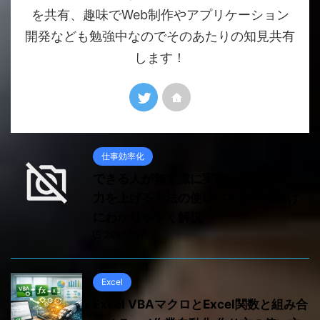
を共有、趣味でWeb制作やアプリケーション
開発なども勉強中なのでそのあたりの知見共有
します！
仕事効率化
できる人が無意識に実践している集中
力を上げる方法の使い方を初心者向け
にわかりやすく解説
2026/8/7
Excel
Excel VBAマクロとExcel関数と組み合