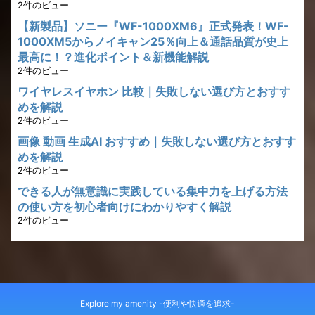
2件のビュー
【新製品】ソニー『WF-1000XM6』正式発表！WF-
1000XM5からノイキャン25％向上＆通話品質が史上
最高に！？進化ポイント＆新機能解説
2件のビュー
ワイヤレスイヤホン 比較｜失敗しない選び方とおすす
めを解説
2件のビュー
画像 動画 生成AI おすすめ｜失敗しない選び方とおすす
めを解説
2件のビュー
できる人が無意識に実践している集中力を上げる方法
の使い方を初心者向けにわかりやすく解説
2件のビュー
Explore my amenity -便利や快適を追求-