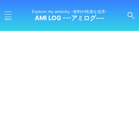
Explore my amenity -便利や快適を追求-
AMI LOG ---アミログ---