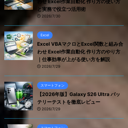
わせ Excel作業自動化 作り方の使い方
と実務で役立つ活用術
2026/7/30
Excel
Excel VBAマクロとExcel関数と組み合
わせ Excel作業自動化 作り方のやり方
｜仕事効率が上がる使い方を解説
2026/7/29
スマートフォン
【2026年版】Galaxy S26 Ultra バッ
テリーテストを徹底レビュー
2026/7/29
スマートフォン