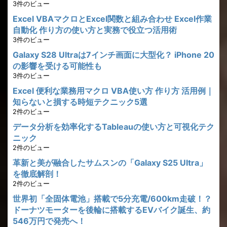
3件のビュー
Excel VBAマクロとExcel関数と組み合わせ Excel作業
自動化 作り方の使い方と実務で役立つ活用術
3件のビュー
Galaxy S28 Ultraは7インチ画面に大型化？ iPhone 20
の影響を受ける可能性も
3件のビュー
Excel 便利な業務用マクロ VBA使い方 作り方 活用例｜
知らないと損する時短テクニック5選
2件のビュー
データ分析を効率化するTableauの使い方と可視化テク
ニック
2件のビュー
革新と美が融合したサムスンの「Galaxy S25 Ultra」
を徹底解剖！
2件のビュー
世界初「全固体電池」搭載で5分充電/600km走破！？
ドーナツモーターを後輪に搭載するEVバイク誕生、約
546万円で発売へ！