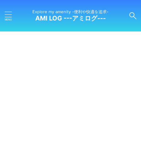
Explore my amenity -便利や快適を追求-
AMI LOG ---アミログ---