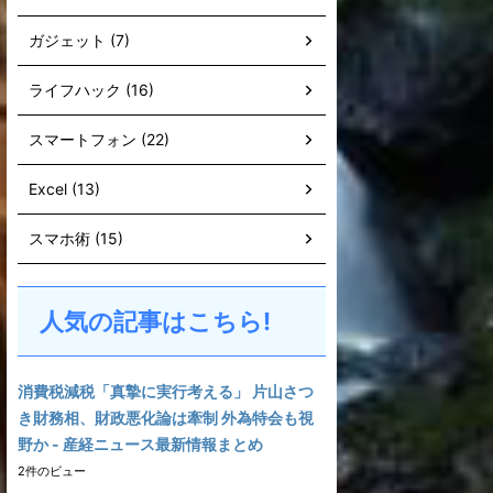
ガジェット (7)
ライフハック (16)
スマートフォン (22)
Excel (13)
スマホ術 (15)
人気の記事はこちら!
消費税減税「真摯に実行考える」 片山さつ
き財務相、財政悪化論は牽制 外為特会も視
野か - 産経ニュース最新情報まとめ
2件のビュー