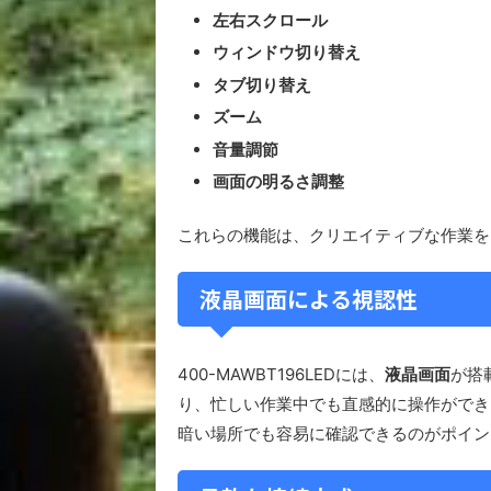
左右スクロール
ウィンドウ切り替え
タブ切り替え
ズーム
音量調節
画面の明るさ調整
これらの機能は、クリエイティブな作業を
液晶画面による視認性
400-MAWBT196LEDには、
液晶画面
が搭
り、忙しい作業中でも直感的に操作ができ
暗い場所でも容易に確認できるのがポイン