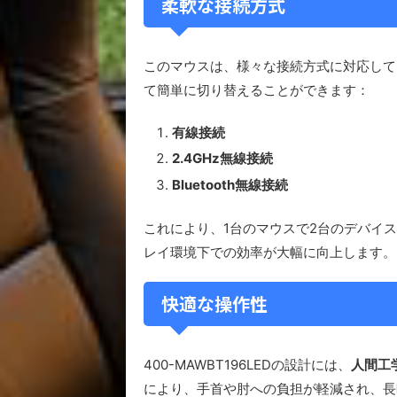
柔軟な接続方式
このマウスは、様々な接続方式に対応して
て簡単に切り替えることができます：
有線接続
2.4GHz無線接続
Bluetooth無線接続
これにより、1台のマウスで2台のデバイ
レイ環境下での効率が大幅に向上します。
快適な操作性
400-MAWBT196LEDの設計には、
人間工
により、手首や肘への負担が軽減され、長