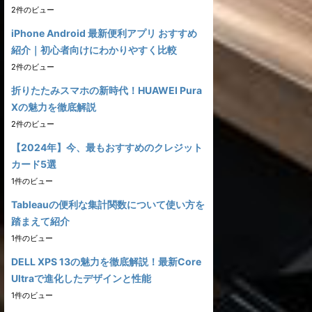
2件のビュー
iPhone Android 最新便利アプリ おすすめ
紹介｜初心者向けにわかりやすく比較
2件のビュー
折りたたみスマホの新時代！HUAWEI Pura
Xの魅力を徹底解説
2件のビュー
【2024年】今、最もおすすめのクレジット
カード5選
1件のビュー
Tableauの便利な集計関数について使い方を
踏まえて紹介
1件のビュー
DELL XPS 13の魅力を徹底解説！最新Core
Ultraで進化したデザインと性能
1件のビュー