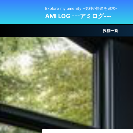
Explore my amenity -便利や快適を追求-
AMI LOG ---アミログ---
投稿一覧