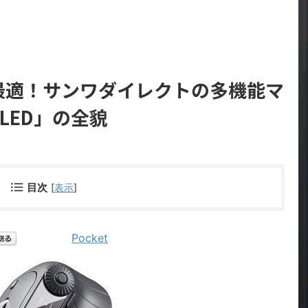
最適！サンワダイレクトの多機能マ
6LED」の全貌
目次
[
表示
]
Pocket