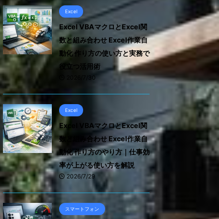
Excel
Excel VBAマクロとExcel関
数と組み合わせ Excel作業自
動化 作り方の使い方と実務で
役立つ活用術
2026/7/30
Excel
Excel VBAマクロとExcel関
数と組み合わせ Excel作業自
動化 作り方のやり方｜仕事効
率が上がる使い方を解説
2026/7/29
スマートフォン