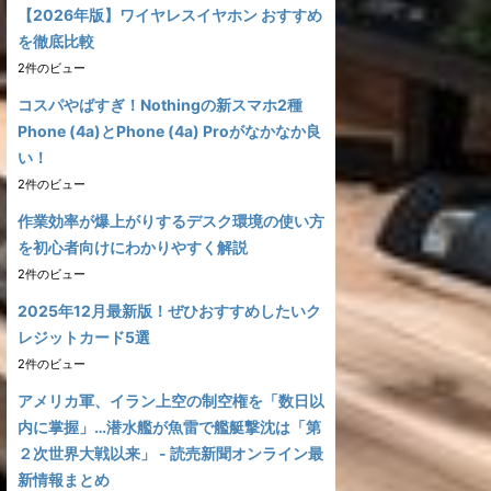
【2026年版】ワイヤレスイヤホン おすすめ
を徹底比較
2件のビュー
コスパやばすぎ！Nothingの新スマホ2種
Phone (4a)とPhone (4a) Proがなかなか良
い！
2件のビュー
作業効率が爆上がりするデスク環境の使い方
を初心者向けにわかりやすく解説
2件のビュー
2025年12月最新版！ぜひおすすめしたいク
レジットカード5選
2件のビュー
アメリカ軍、イラン上空の制空権を「数日以
内に掌握」…潜水艦が魚雷で艦艇撃沈は「第
２次世界大戦以来」 - 読売新聞オンライン最
新情報まとめ