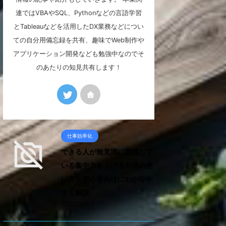
連ではVBAやSQL、Pythonなどの言語学習
とTableauなどを活用したDX業務などについ
ての自分用備忘録を共有、趣味でWeb制作や
アプリケーション開発なども勉強中なのでそ
のあたりの知見共有します！
仕事効率化
できる人が無意識に実践して
いる集中力を上げる方法の使
い方を初心者向けにわかりや
すく解説
2026/8/7