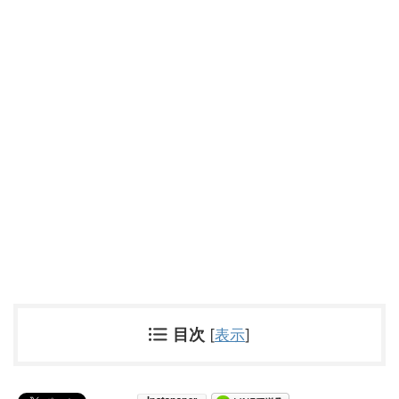
目次
[
表示
]