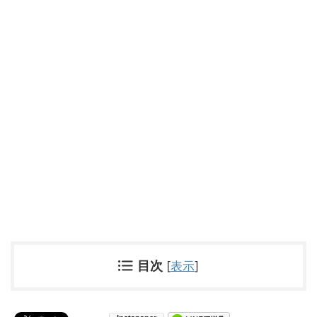
目次
[
表示
]