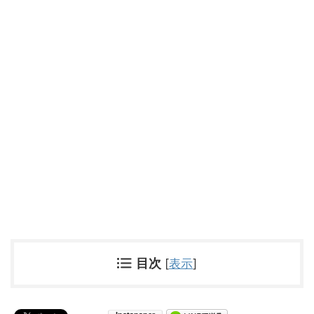
目次
[
表示
]