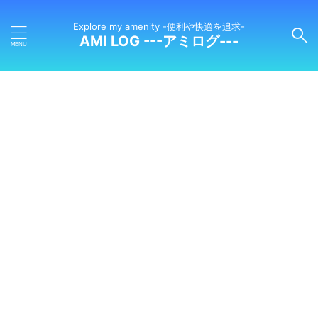
Explore my amenity -便利や快適を追求-
AMI LOG ---アミログ---