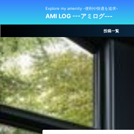
Explore my amenity -便利や快適を追求-
AMI LOG ---アミログ---
投稿一覧