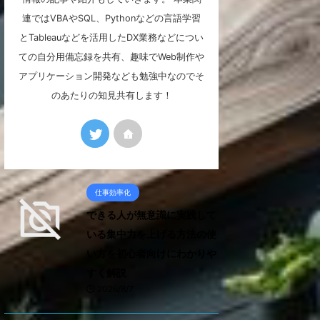
連ではVBAやSQL、Pythonなどの言語学習
とTableauなどを活用したDX業務などについ
ての自分用備忘録を共有、趣味でWeb制作や
アプリケーション開発なども勉強中なのでそ
のあたりの知見共有します！
仕事効率化
できる人が無意識に実践して
いる集中力を上げる方法の使
い方を初心者向けにわかりや
すく解説
2026/8/7