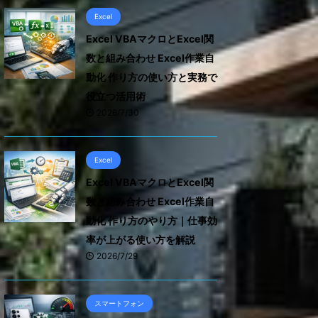
Excel
Excel VBAマクロとExcel関
数と組み合わせ Excel作業自
動化 作り方の使い方と実務で
役立つ活用術
2026/7/30
Excel
Excel VBAマクロとExcel関
数と組み合わせ Excel作業自
動化 作り方のやり方｜仕事効
率が上がる使い方を解説
2026/7/29
スマートフォン