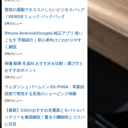
2件のビュー
普段の通勤でオススメしたいビジネスバッグ
！DEIKEB リュック バックパック
2件のビュー
iPhone Android(Google) 純正アプリ 使い
こなす 手順紹介｜初心者向けにわかりやす
く解説
2件のビュー
画像 動画 生成AI おすすめを比較｜選び方と
おすすめポイント
2件のビュー
ラムダッシュ パームイン ES-PV6A：革新的
技術で実現する至高のシェービング体験
2件のビュー
【最新】CIOのおすすめ充電器とモバイルバ
ッテリーを徹底解説！驚きの機能性とコスパ
に注目