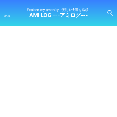
Explore my amenity -便利や快適を追求-
AMI LOG ---アミログ---