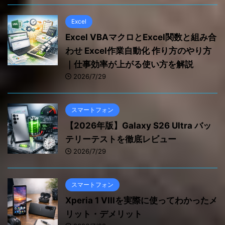
Excel
Excel VBAマクロとExcel関数と組み合
わせ Excel作業自動化 作り方のやり方
｜仕事効率が上がる使い方を解説
2026/7/29
スマートフォン
【2026年版】Galaxy S26 Ultra バッ
テリーテストを徹底レビュー
2026/7/29
スマートフォン
Xperia 1 VIIIを実際に使ってわかったメ
リット・デメリット