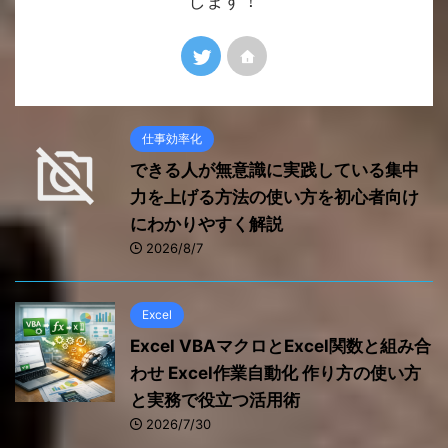
します！
仕事効率化
できる人が無意識に実践している集中
力を上げる方法の使い方を初心者向け
にわかりやすく解説
2026/8/7
Excel
Excel VBAマクロとExcel関数と組み合
わせ Excel作業自動化 作り方の使い方
と実務で役立つ活用術
2026/7/30