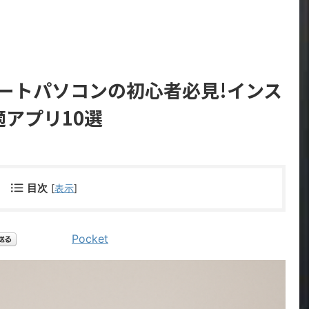
ws ノートパソコンの初心者必見!インス
アプリ10選
目次
[
表示
]
Pocket