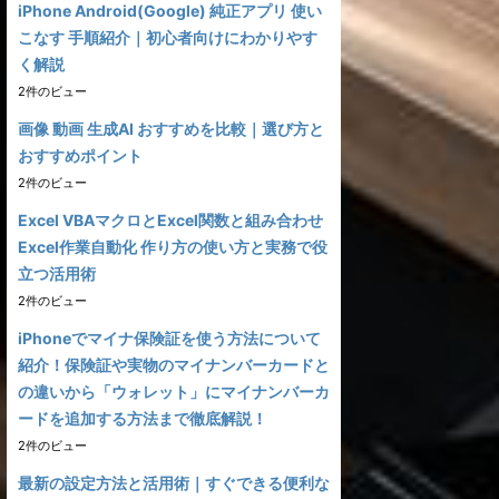
iPhone Android(Google) 純正アプリ 使い
こなす 手順紹介｜初心者向けにわかりやす
く解説
2件のビュー
画像 動画 生成AI おすすめを比較｜選び方と
おすすめポイント
2件のビュー
Excel VBAマクロとExcel関数と組み合わせ
Excel作業自動化 作り方の使い方と実務で役
立つ活用術
2件のビュー
iPhoneでマイナ保険証を使う方法について
紹介！保険証や実物のマイナンバーカードと
の違いから「ウォレット」にマイナンバーカ
ードを追加する方法まで徹底解説！
2件のビュー
最新の設定方法と活用術｜すぐできる便利な