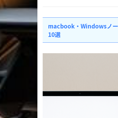
macbook・Window
10選