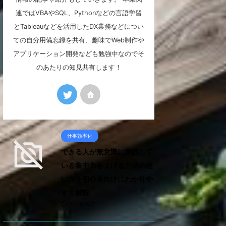
連ではVBAやSQL、Pythonなどの言語学習
とTableauなどを活用したDX業務などについ
ての自分用備忘録を共有、趣味でWeb制作や
アプリケーション開発なども勉強中なのでそ
のあたりの知見共有します！
仕事効率化
できる人が無意識に実践して
いる集中力を上げる方法の使
い方を初心者向けにわかりや
すく解説
2026/8/7