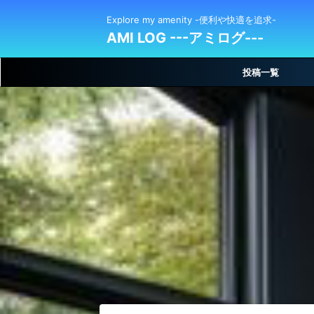
Explore my amenity -便利や快適を追求-
AMI LOG ---アミログ---
投稿一覧