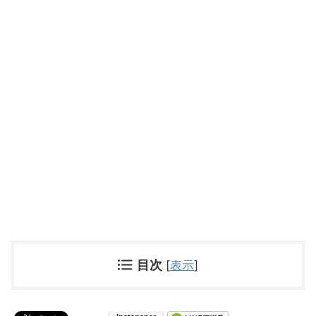
目次
[
表示
]