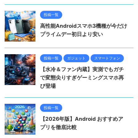
投稿一覧
高性能Androidスマホ3機種が今だけ
プライムデー初日より安い
投稿一覧
ガジェット
スマートフォン
【水冷＆ファン内蔵】実測でもガチ
で変態尖りすぎゲーミングスマホ再
び登場
投稿一覧
【2026年版】Android おすすめア
プリを徹底比較