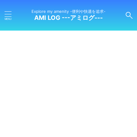
Explore my amenity -便利や快適を追求-
AMI LOG ---アミログ---