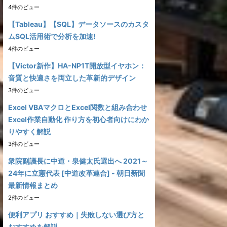
4件のビュー
【Tableau】【SQL】データソースのカスタ
ムSQL活用術で分析を加速!
4件のビュー
【Victor新作】HA-NP1T開放型イヤホン：
音質と快適さを両立した革新的デザイン
3件のビュー
Excel VBAマクロとExcel関数と組み合わせ
Excel作業自動化 作り方を初心者向けにわか
りやすく解説
3件のビュー
衆院副議長に中道・泉健太氏選出へ 2021～
24年に立憲代表 [中道改革連合] - 朝日新聞
最新情報まとめ
2件のビュー
便利アプリ おすすめ｜失敗しない選び方と
おすすめを解説