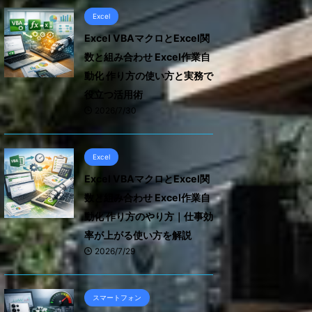
Excel
Excel VBAマクロとExcel関
数と組み合わせ Excel作業自
動化 作り方の使い方と実務で
役立つ活用術
2026/7/30
Excel
Excel VBAマクロとExcel関
数と組み合わせ Excel作業自
動化 作り方のやり方｜仕事効
率が上がる使い方を解説
2026/7/29
スマートフォン