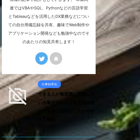
連ではVBAやSQL、Pythonなどの言語学習
とTableauなどを活用したDX業務などについ
ての自分用備忘録を共有、趣味でWeb制作や
アプリケーション開発なども勉強中なのでそ
のあたりの知見共有します！
仕事効率化
できる人が無意識に実践して
いる集中力を上げる方法の使
い方を初心者向けにわかりや
すく解説
2026/8/7