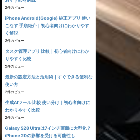
2件のビュー
iPhone Android(Google) 純正アプリ 使い
こなす 手順紹介｜初心者向けにわかりやす
く解説
2件のビュー
タスク管理アプリ 比較｜初心者向けにわか
りやすく比較
2件のビュー
最新の設定方法と活用術｜すぐできる便利な
使い方
2件のビュー
生成AIツール 比較 使い分け｜初心者向けに
わかりやすく比較
2件のビュー
Galaxy S28 Ultraは7インチ画面に大型化？
iPhone 20の影響を受ける可能性も