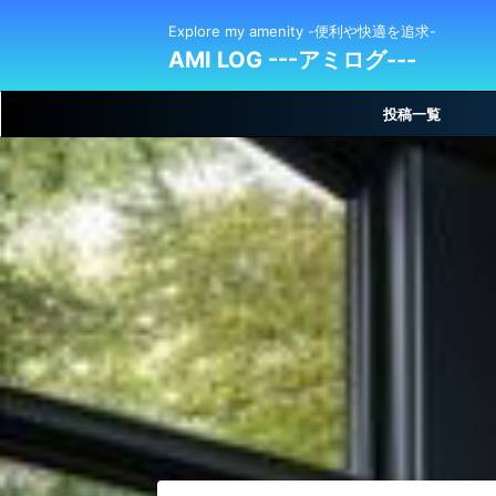
Explore my amenity -便利や快適を追求-
AMI LOG ---アミログ---
投稿一覧