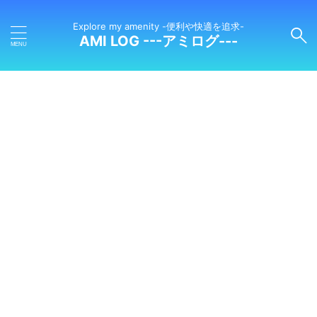
Explore my amenity -便利や快適を追求-
AMI LOG ---アミログ---