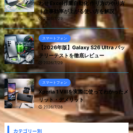
わせ Excel作業自動化 作り方のやり方
｜仕事効率が上がる使い方を解説
2026/7/29
スマートフォン
【2026年版】Galaxy S26 Ultra バッ
テリーテストを徹底レビュー
2026/7/29
スマートフォン
Xperia 1 VIIIを実際に使ってわかったメ
リット・デメリット
2026/7/28
カテゴリー別