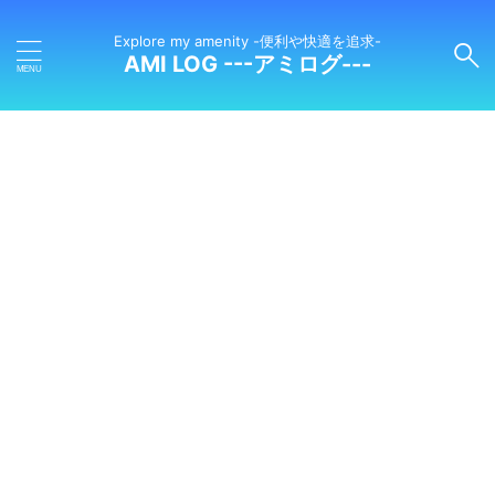
Explore my amenity -便利や快適を追求-
AMI LOG ---アミログ---