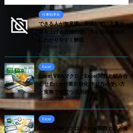
仕事効率化
できる人が無意識に実践している集中
力を上げる方法の使い方を初心者向け
にわかりやすく解説
2026/8/7
Excel
Excel VBAマクロとExcel関数と組み合
わせ Excel作業自動化 作り方の使い方
と実務で役立つ活用術
2026/7/30
Excel
Excel VBAマクロとExcel関数と組み合