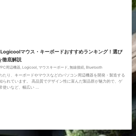
】Logicoolマウス・キーボードおすすめランキング！選び
を徹底解説
C/PC周辺機器
,
Logicool
,
マウスキーボード
,
無線接続
,
Bluetooth
わたり、キーボードやマウスなどのパソコン周辺機器を開発・製造する
知られています。 高品質でデザイン性に富んだ製品群が魅力的で、ゲ
使いなど、幅広い ...