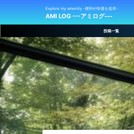
Explore my amenity -便利や快適を追求-
AMI LOG ---アミログ---
投稿一覧