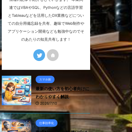
連ではVBAやSQL、Pythonなどの言語学習
とTableauなどを活用したDX業務などについ
ての自分用備忘録を共有、趣味でWeb制作や
アプリケーション開発なども勉強中なのでそ
のあたりの知見共有します！
スマホ術
最新の使い方を初心者向けに
わかりやすく解説
2026/7/10
仕事効率化