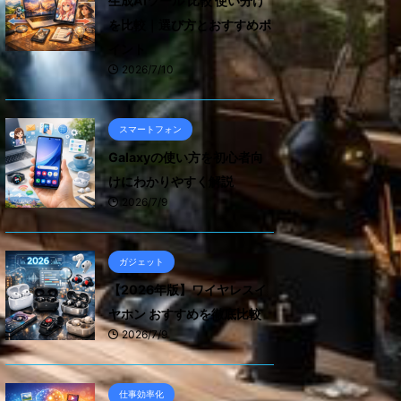
生成AIツール 比較 使い分け
を比較｜選び方とおすすめポ
イント
2026/7/10
スマートフォン
Galaxyの使い方を初心者向
けにわかりやすく解説
2026/7/9
ガジェット
【2026年版】ワイヤレスイ
ヤホン おすすめを徹底比較
2026/7/9
仕事効率化