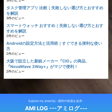
3件のビュー
タスク管理アプリ 比較｜失敗しない選び方とおすすめ
を解説
3件のビュー
スマートウォッチ おすすめ｜失敗しない選び方とおす
すめを解説
2件のビュー
Androidの設定方法と活用術｜すぐできる便利な使い
方
2件のビュー
大阪で設立した新鋭メーカー『CIO』の商品、
『NovaWave 3Way+』がマジで便利！
2件のビュー
Explore my amenity -便利や快適を追求-
AMI LOG ---アミログ---