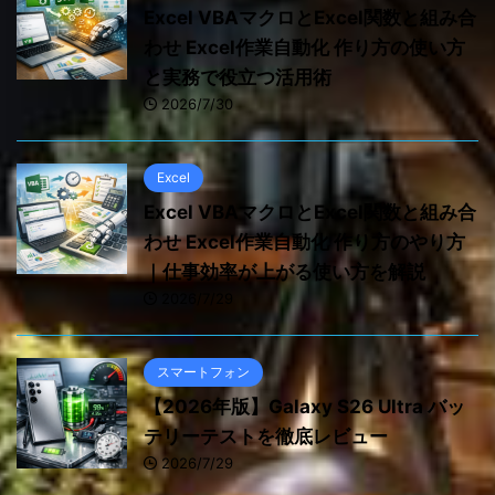
Excel VBAマクロとExcel関数と組み合
わせ Excel作業自動化 作り方の使い方
と実務で役立つ活用術
2026/7/30
Excel
Excel VBAマクロとExcel関数と組み合
わせ Excel作業自動化 作り方のやり方
｜仕事効率が上がる使い方を解説
2026/7/29
スマートフォン
【2026年版】Galaxy S26 Ultra バッ
テリーテストを徹底レビュー
2026/7/29