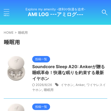
Explore my amenity -便利や快適を追求-
AMI LOG ---アミログ---
HOME
>
睡眠用
睡眠用
投稿一覧
Soundcore Sleep A20: Ankerが贈る
睡眠革命！快適な眠りを約束する最新
イヤホン
2026/6/26
イヤホン
,
Anker
,
ワイヤレスイ
ヤホン
,
睡眠用
投稿一覧