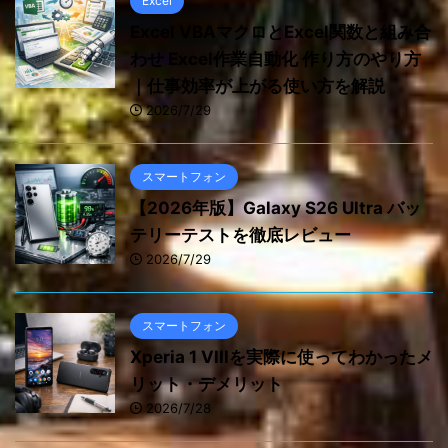
Excel
Excel VBAマクロとExcel関数と組み合
わせ Excel作業自動化 作り方のやり方
｜仕事効率が上がる使い方を解説
2026/7/29
スマートフォン
【2026年版】Galaxy S26 Ultra バッ
テリーテストを徹底レビュー
2026/7/29
スマートフォン
Xperia 1 VIIIを実際に使ってわかったメ
リット・デメリット
2026/7/28