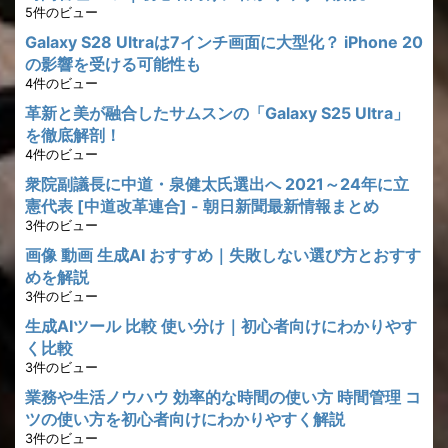
5件のビュー
Galaxy S28 Ultraは7インチ画面に大型化？ iPhone 20
の影響を受ける可能性も
4件のビュー
革新と美が融合したサムスンの「Galaxy S25 Ultra」
を徹底解剖！
4件のビュー
衆院副議長に中道・泉健太氏選出へ 2021～24年に立
憲代表 [中道改革連合] - 朝日新聞最新情報まとめ
3件のビュー
画像 動画 生成AI おすすめ｜失敗しない選び方とおすす
めを解説
3件のビュー
生成AIツール 比較 使い分け｜初心者向けにわかりやす
く比較
3件のビュー
業務や生活ノウハウ 効率的な時間の使い方 時間管理 コ
ツの使い方を初心者向けにわかりやすく解説
3件のビュー