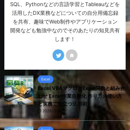
SQL、Pythonなどの言語学習とTableauなどを
活用したDX業務などについての自分用備忘録
を共有、趣味でWeb制作やアプリケーション
開発なども勉強中なのでそのあたりの知見共有
します！
Excel
Excel VBAマクロとExcel関数と組み合
わせ Excel作業自動化 作り方の使い方
と実務で役立つ活用術
2026/7/30