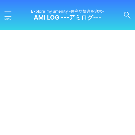
Explore my amenity -便利や快適を追求-
AMI LOG ---アミログ---