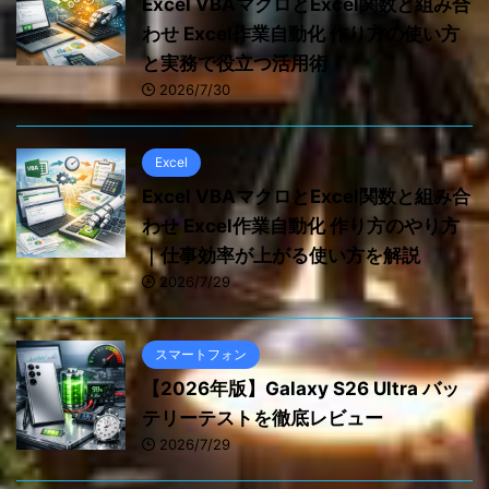
Excel VBAマクロとExcel関数と組み合
わせ Excel作業自動化 作り方の使い方
と実務で役立つ活用術
2026/7/30
Excel
Excel VBAマクロとExcel関数と組み合
わせ Excel作業自動化 作り方のやり方
｜仕事効率が上がる使い方を解説
2026/7/29
スマートフォン
【2026年版】Galaxy S26 Ultra バッ
テリーテストを徹底レビュー
2026/7/29