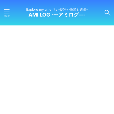
Explore my amenity -便利や快適を追求-
AMI LOG ---アミログ---