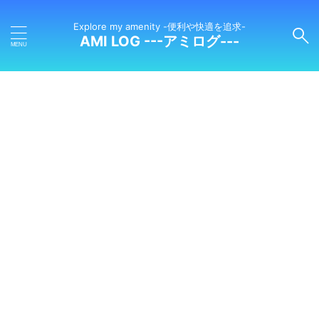
Explore my amenity -便利や快適を追求-
AMI LOG ---アミログ---