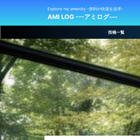
Explore my amenity -便利や快適を追求-
AMI LOG ---アミログ---
投稿一覧