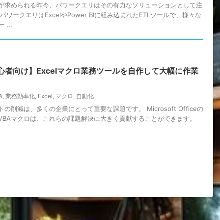
が求められる昨今、パワークエリはその有力なソリューションとして注
ワークエリはExcelやPower BIに組み込まれたETLツールで、様々な
...
心者向け】Excelマクロ業務ツールを自作して大幅に作業
A
,
業務効率化
,
Excel
,
マクロ
,
自動化
削減は、多くの企業にとって重要な課題です。 Microsoft Officeの
VBAマクロは、これらの課題解決に大きく貢献することができます。