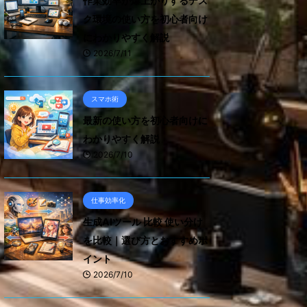
作業効率が爆上がりするデス
ク環境の使い方を初心者向け
にわかりやすく解説
2026/7/11
スマホ術
最新の使い方を初心者向けに
わかりやすく解説
2026/7/10
仕事効率化
生成AIツール 比較 使い分け
を比較｜選び方とおすすめポ
イント
2026/7/10