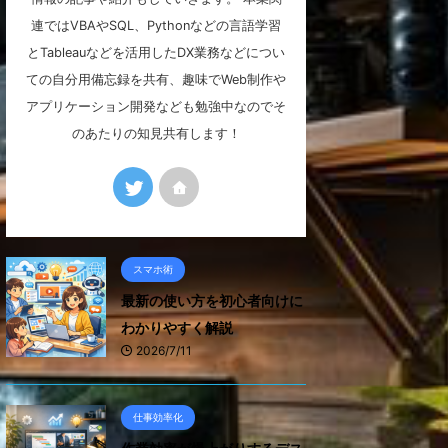
連ではVBAやSQL、Pythonなどの言語学習
とTableauなどを活用したDX業務などについ
ての自分用備忘録を共有、趣味でWeb制作や
アプリケーション開発なども勉強中なのでそ
のあたりの知見共有します！
スマホ術
最新の使い方を初心者向けに
わかりやすく解説
2026/7/11
仕事効率化