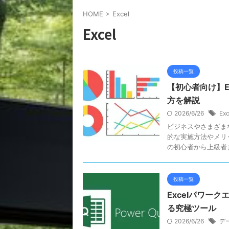
HOME
>
Excel
Excel
投稿一覧
【初心者向け】Ex
方を解説
2026/6/26
Ex
ビジネスやさまざま
的な実施方法やメリ
の初心者から上級者ま
投稿一覧
Excelパワー
る究極ツール
2026/6/26
デ