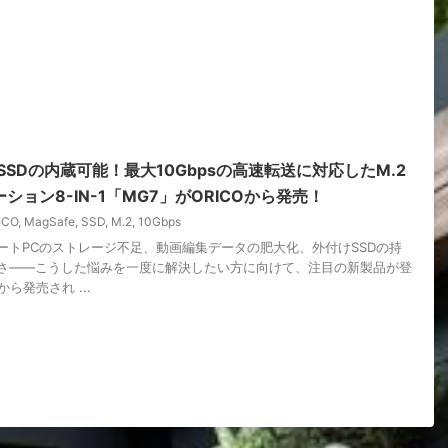
でSSDの内蔵可能！最大10Gbpsの高速転送に対応したM.2
ション8-IN-1「MG7」がORICOから発売！
ICO
,
MagSafe
,
SSD
,
M.2
,
10Gbps
ートPCのストレージ不足、動画編集データの肥大化、外付けSSDの持
さ――こうした悩みを一度に解決したい方に向けて、注目の新製品が登
から発売され ...