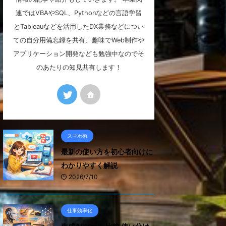
連ではVBAやSQL、Pythonなどの言語学習
とTableauなどを活用したDX業務などについ
ての自分用備忘録を共有、趣味でWeb制作や
アプリケーション開発なども勉強中なのでそ
のあたりの知見共有します！
スマホ術
最新の使い方を初心者向けに
わかりやすく解説
2026/7/10
仕事効率化