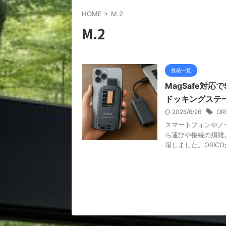
HOME
>
M.2
M.2
投稿一覧
MagSafe対応
ドッキングステー
2026/6/26
OR
スマートフォンやノ
ち運びや接続の煩雑
場しました。ORICO