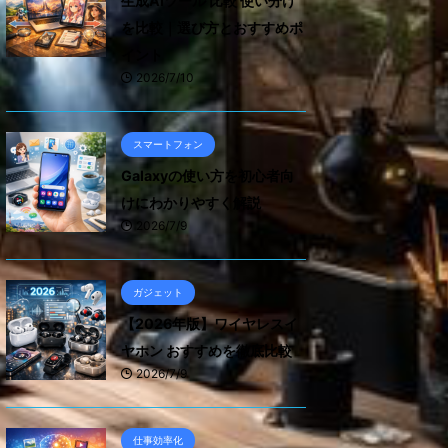
生成AIツール 比較 使い分け
を比較｜選び方とおすすめポ
イント
2026/7/10
スマートフォン
Galaxyの使い方を初心者向
けにわかりやすく解説
2026/7/9
ガジェット
【2026年版】ワイヤレスイ
ヤホン おすすめを徹底比較
2026/7/9
仕事効率化