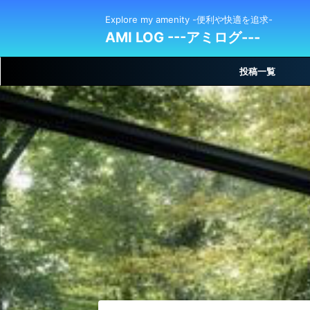
Explore my amenity -便利や快適を追求-
AMI LOG ---アミログ---
投稿一覧