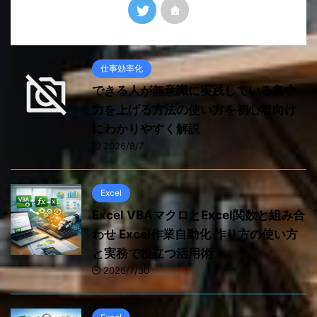
仕事効率化
できる人が無意識に実践している集中
力を上げる方法の使い方を初心者向け
にわかりやすく解説
2026/8/7
Excel
Excel VBAマクロとExcel関数と組み合
わせ Excel作業自動化 作り方の使い方
と実務で役立つ活用術
2026/7/30