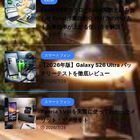
Excel
Excel VBAマクロとExcel関数と組み合
わせ Excel作業自動化 作り方のやり方
｜仕事効率が上がる使い方を解説
2026/7/29
スマートフォン
【2026年版】Galaxy S26 Ultra バッ
テリーテストを徹底レビュー
2026/7/29
スマートフォン
Xperia 1 VIIIを実際に使ってわかったメ
リット・デメリット
2026/7/28