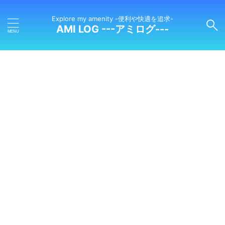
Explore my amenity -便利や快適を追求-
AMI LOG ---アミログ---