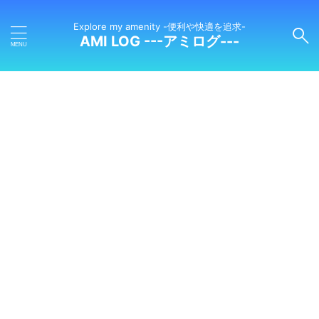
Explore my amenity -便利や快適を追求-
AMI LOG ---アミログ---