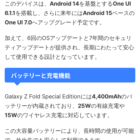
このデバイスは、
Android 14
を基盤とする
One UI
6.1.1
を搭載し、さらに来年には
Android 15
ベースの
One UI 7.0
へアップグレード予定です。
加えて、6回のOSアップデートと7年間のセキュリ
ティアップデートが提供され、長期にわたって安心
して使用できる設計となっています。
バッテリーと充電機能
Galaxy Z Fold Special Editionには
4,400mAh
のバ
ッテリーが内蔵されており、
25W
の有線充電や
15W
のワイヤレス充電に対応しています。
この大容量バッテリーにより、長時間の使用が可能