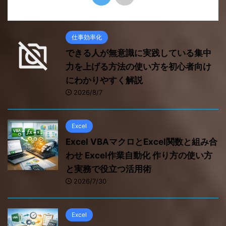
仕事効率化
できる人が無意識に実践している集中
力を上げる方法の使い方を初心者向け
にわかりやすく解説
2026/8/7
Excel
Excel VBAマクロとExcel関数と組み合
わせ Excel作業自動化 作り方の使い方
と実務で役立つ活用術
2026/7/30
Excel