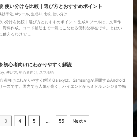
比較 使い分けを比較｜選び方とおすすめポイント
務効率化
,
AIツール
,
生成AI
,
比較
,
使い分け
 使い分けを比較｜選び方とおすすめポイント 生成AIツールは、文章作
、資料作成、コード補助まで一気にこなせる便利な存在です。とはい
使えるわけで ...
い方を初心者向けにわかりやすく解説
axy
,
使い方
,
初心者向け
,
スマホ術
心者向けにわかりやすく解説 Galaxyは、Samsungが展開するAndroid
リーズです。国内でも人気が高く、ハイエンドからミドルレンジまで幅
3
4
5
…
55
Next »