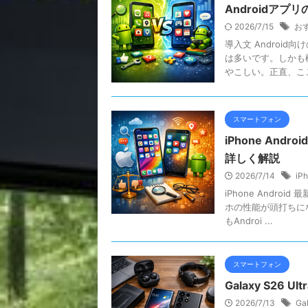
Androidア
2026/7/15
お
導入文 Androi
は多いです。しかも
やこしい。正直、ここ
スマートフォン
iPhone An
詳しく解説
2026/7/14
iP
iPhone Andr
ホの性能が頭打ちに
もAndroi ...
スマートフォン
Galaxy S2
2026/7/13
Ga