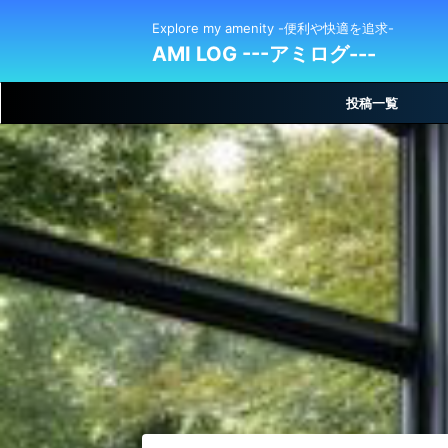
Explore my amenity -便利や快適を追求-
AMI LOG ---アミログ---
投稿一覧