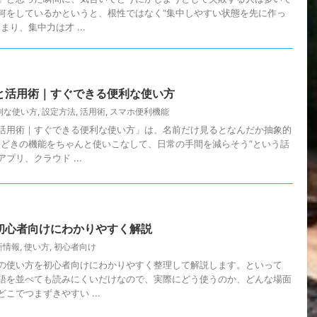
何をしているかというと、根性ではなく“集中しやすい状態を先に作っ
り、集中力は才 ...
と活用術｜すぐできる便利な使い方
利な使い方
,
設定方法
,
活用術
,
スマホ便利機能
活用術｜すぐできる便利な使い方」は、名前だけ見るとなんだか抽象的
今どきの機能をちゃんと使いこなして、日常の手間を減らそう”という話
プリ、クラウド ...
初心者向けにわかりやすく解説
新情報
,
使い方
,
初心者向け
の使い方を初心者向けにわかりやすく整理して解説します。といって
語を並べても読みにくいだけなので、実際にどう使うのか、どんな場面
こでつまずきやすい ...