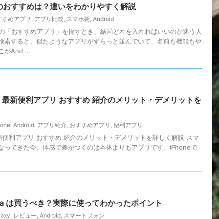
プリのおすすめは？違いをわかりやすく解説
すすめアプリ
,
アプリ比較
,
スマホ術
,
Android
d向けの「おすすめアプリ」を探すとき、結局どれを入れればいいのか迷う人
検索すると、似たようなアプリがずらっと並んでいて、名前も機能もや
がAnd …
droid 最新便利アプリ おすすめ 紹介のメリット・デメリットを
hone
,
Android
,
アプリ紹介
,
おすすめアプリ
,
便利アプリ
oid 最新便利アプリ おすすめ 紹介のメリット・デメリットを詳しく解説 スマ
なってきた今、体感で差がつくのは本体よりもアプリです。iPhoneで
6 Ultra は買うべき？実際に使ってわかったポイント
laxy
,
レビュー
,
Android
,
スマートフォン