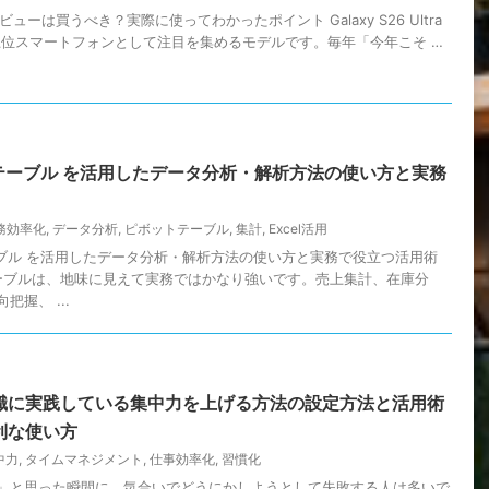
tra レビューは買うべき？実際に使ってわかったポイント Galaxy S26 Ultra
最上位スマートフォンとして注目を集めるモデルです。毎年「今年こそ …
ットテーブル を活用したデータ分析・解析方法の使い方と実務
務効率化
,
データ分析
,
ピボットテーブル
,
集計
,
Excel活用
テーブル を活用したデータ分析・解析方法の使い方と実務で役立つ活用術
トテーブルは、地味に見えて実務ではかなり強いです。売上集計、在庫分
握、 ...
識に実践している集中力を上げる方法の設定方法と活用術
利な使い方
中力
,
タイムマネジメント
,
仕事効率化
,
習慣化
」と思った瞬間に、気合いでどうにかしようとして失敗する人は多いで