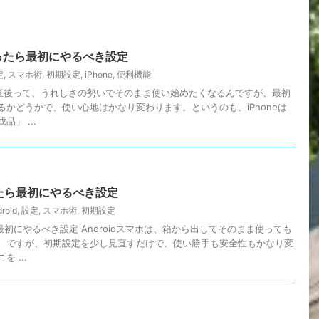
を買ったら最初にやるべき設定
定
,
スマホ術
,
初期設定
,
iPhone
,
便利機能
買った直後って、うれしさの勢いでそのまま使い始めたくなるんですが、最初
るかどうかで、使い心地はかなり変わります。というのも、iPhoneは
」 ...
買ったら最初にやるべき設定
roid
,
設定
,
スマホ術
,
初期設定
たら最初にやるべき設定 Androidスマホは、箱から出してそのまま使っても
。ですが、初期設定を少し見直すだけで、使い勝手も安全性もかなり変
 ...