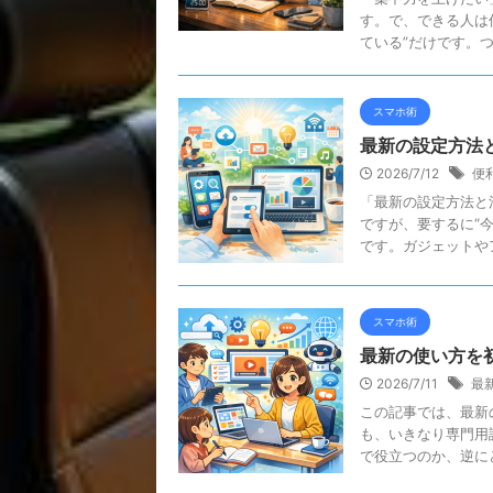
す。で、できる人は
ている”だけです。つま
スマホ術
最新の設定方法
2026/7/12
便
「最新の設定方法と
ですが、要するに“
です。ガジェットやア
スマホ術
最新の使い方を
2026/7/11
最
この記事では、最新
も、いきなり専門用
で役立つのか、逆にど