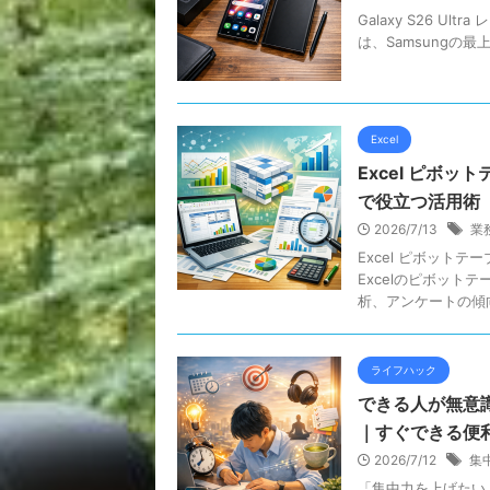
Galaxy S26 Ul
は、Samsungの
Excel
Excel ピボ
で役立つ活用術
2026/7/13
業
Excel ピボット
Excelのピボッ
析、アンケートの傾向把
ライフハック
できる人が無意
｜すぐできる便
2026/7/12
集
「集中力を上げたい