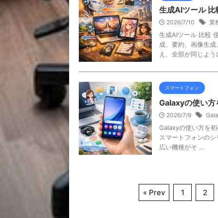
生成AIツール 
2026/7/10
業
生成AIツール 比較
成、要約、画像生成
え、全部が同じように
スマートフォン
Galaxyの使
2026/7/9
Gal
Galaxyの使い方を初
スマートフォンのシ
広い機種がそ ...
« Prev
1
2