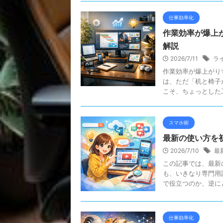
仕事効率化
作業効率が爆上
解説
2026/7/11
ラ
作業効率が爆上がり
は、ただ「机と椅子
こそ、ちょっとした工
スマホ術
最新の使い方を
2026/7/10
最
この記事では、最新
も、いきなり専門用
で役立つのか、逆にど
仕事効率化