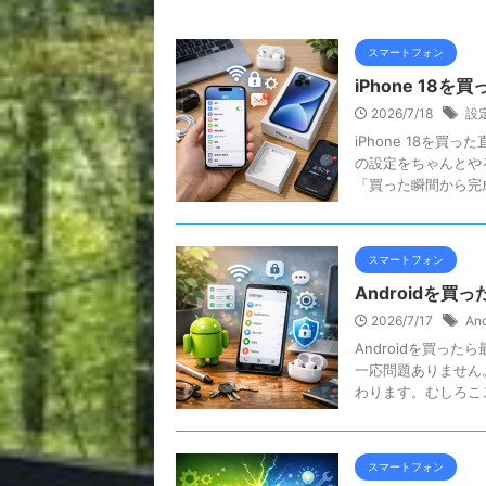
スマートフォン
iPhone 18
2026/7/18
設
iPhone 18を
の設定をちゃんとや
「買った瞬間から完成品
スマートフォン
Androidを
2026/7/17
And
Androidを買っ
一応問題ありません
わります。むしろここを
スマートフォン