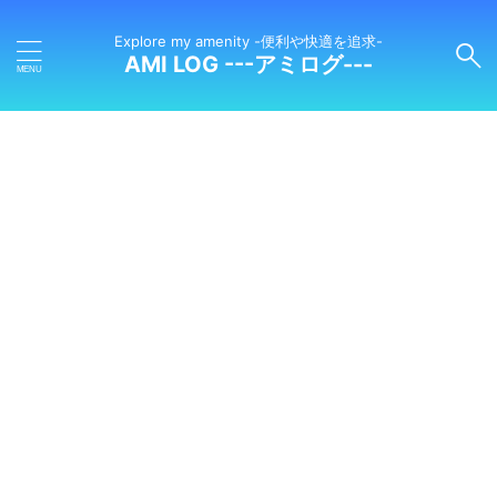
Explore my amenity -便利や快適を追求-
AMI LOG ---アミログ---