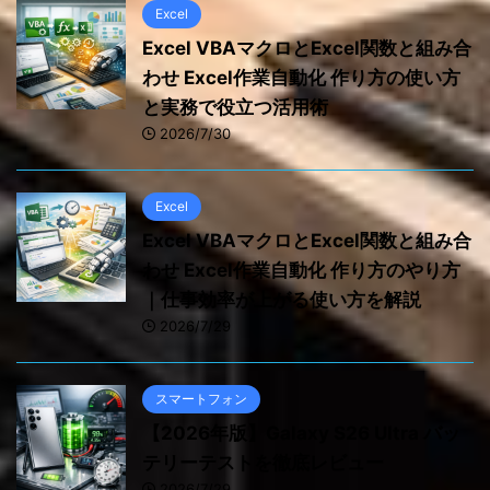
Excel
Excel VBAマクロとExcel関数と組み合
わせ Excel作業自動化 作り方の使い方
と実務で役立つ活用術
2026/7/30
Excel
Excel VBAマクロとExcel関数と組み合
わせ Excel作業自動化 作り方のやり方
｜仕事効率が上がる使い方を解説
2026/7/29
スマートフォン
【2026年版】Galaxy S26 Ultra バッ
テリーテストを徹底レビュー
2026/7/29