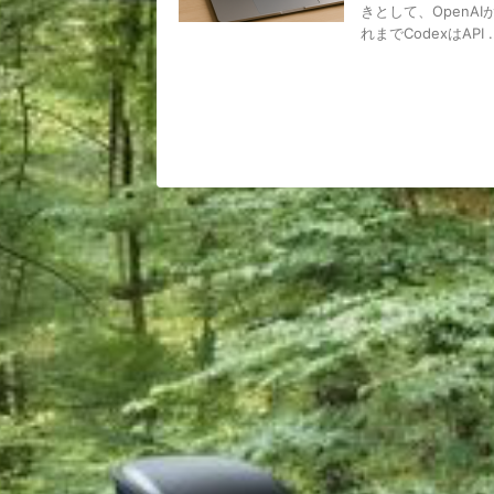
きとして、OpenA
れまでCodexはAPI ..