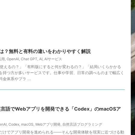
料金は？無料と有料の違いをわかりやすく解説
活用
,
OpenAI
,
Chat GPT
,
AI
,
AIサービス
無料で使えるの？」「有料版にすると何が変わるの？」「結局いくらかかる
を持つ方が多いサービスです。仕事や学習、日常の調べものまで幅広く
金体系やプラ ...
然言語でWebアプリを開発できる「Codex」のmacOSア
enAI
,
Codex
,
macOS
,
Webアプリ開発
,
自然言語プログラミング
だけでアプリ開発を進められる――そんな開発体験を現実に近づける動