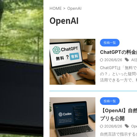
HOME
>
OpenAI
OpenAI
投稿一覧
ChatGPTの
2026/6/26
AI
ChatGPTは「
の？」といった疑問
活用できる一方で、料
投稿一覧
【OpenAI】自
プリを公開
2026/6/26
Op
自然言語で指示する