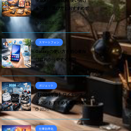
生成AIツール 比較 使い分け
を比較｜選び方とおすすめポ
イント
2026/7/10
スマートフォン
Galaxyの使い方を初心者向
けにわかりやすく解説
2026/7/9
ガジェット
【2026年版】ワイヤレスイ
ヤホン おすすめを徹底比較
2026/7/9
仕事効率化