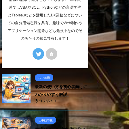
連ではVBAやSQL、Pythonなどの言語学習
とTableauなどを活用したDX業務などについ
ての自分用備忘録を共有、趣味でWeb制作や
アプリケーション開発なども勉強中なのでそ
のあたりの知見共有します！
スマホ術
最新の使い方を初心者向けに
わかりやすく解説
2026/7/10
仕事効率化