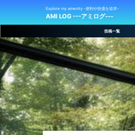
Explore my amenity -便利や快適を追求-
AMI LOG ---アミログ---
投稿一覧