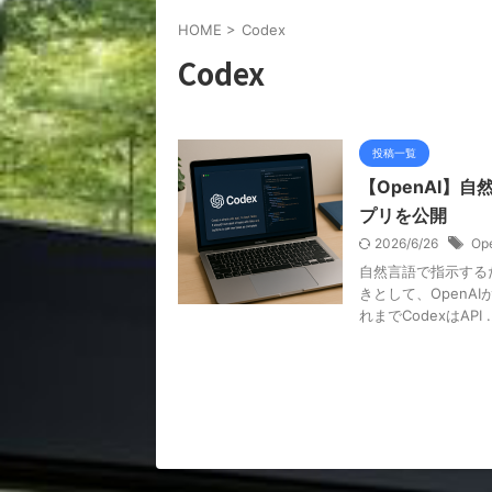
HOME
>
Codex
Codex
投稿一覧
【OpenAI】自
プリを公開
2026/6/26
Op
自然言語で指示する
きとして、OpenA
れまでCodexはAPI ..