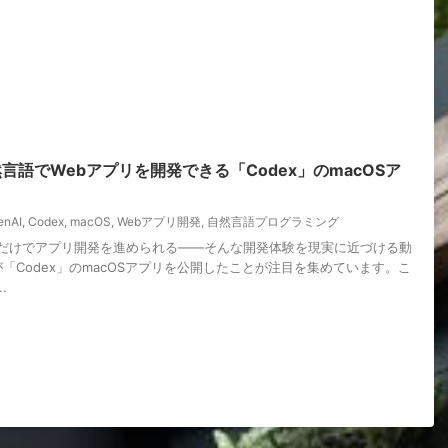
然言語でWebアプリを開発できる「Codex」のmacOSア
enAI
,
Codex
,
macOS
,
Webアプリ開発
,
自然言語プログラミング
だけでアプリ開発を進められる――そんな開発体験を現実に近づける動
Iが「Codex」のmacOSアプリを公開したことが注目を集めています。こ
.