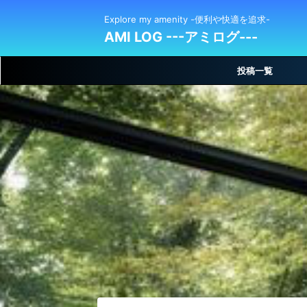
Explore my amenity -便利や快適を追求-
AMI LOG ---アミログ---
投稿一覧