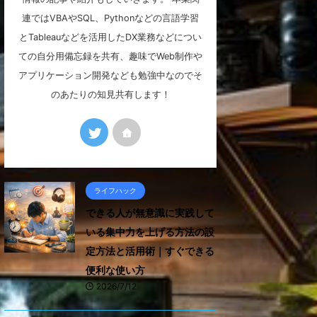
連ではVBAやSQL、Pythonなどの言語学習
とTableauなどを活用したDX業務などについ
ての自分用備忘録を共有、趣味でWeb制作や
アプリケーション開発なども勉強中なのでそ
のあたりの知見共有します！
ライフハック
できる人が無意識に実践して
いる集中力を上げる方法の設
定方法と活用術｜すぐできる
便利な使い方
2026/7/12