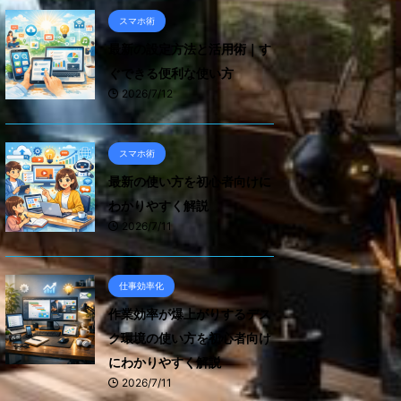
スマホ術
最新の設定方法と活用術｜す
ぐできる便利な使い方
2026/7/12
スマホ術
最新の使い方を初心者向けに
わかりやすく解説
2026/7/11
仕事効率化
作業効率が爆上がりするデス
ク環境の使い方を初心者向け
にわかりやすく解説
2026/7/11